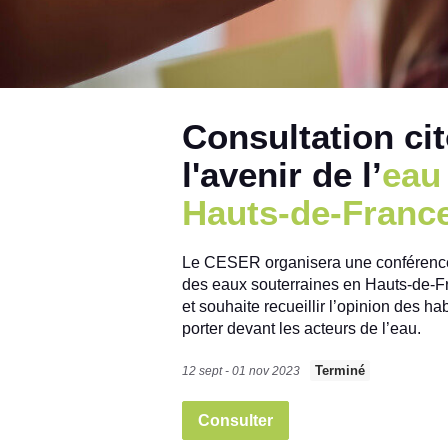
l
a
p
Consultation citoyenne sur
l
l'avenir de l’
eau
a
Hauts-de-Franc
t
e
Le CESER organisera une conférence 
f
des eaux souterraines en Hauts-de-
et souhaite recueillir l’opinion des ha
o
porter devant les acteurs de l’eau.
r
Terminé
12 sept - 01 nov 2023
m
e
Consulter