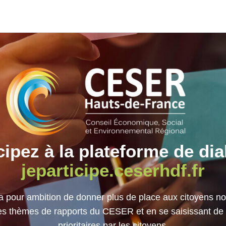
icipez à la plateforme de di
jeparticipe.ceserhdf.fr
pour ambition de donner plus de place aux citoyens 
les thèmes de rapports du CESER et en se saisissant de
prioritaires par les citoyens.