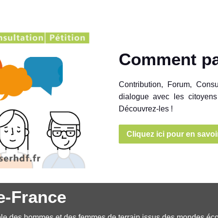
Comment pa
Contribution, Forum, Consu
dialogue avec les citoyens
Découvrez-les !
Cliquez ici pour en savoi
e-France
 des hommes et des femmes de terrain issus des mondes écon