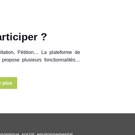
rticiper ?
ltation, Pétition… La plateforme de
 propose plusieurs fonctionnalités…
r plus
omique, social, environnemental,